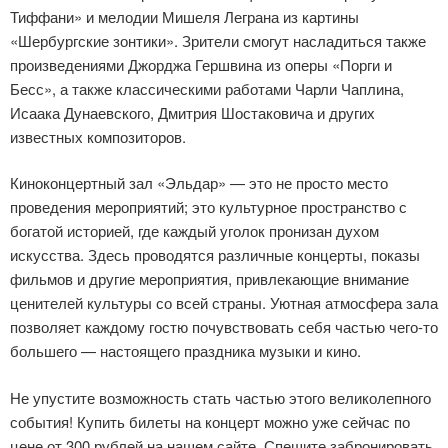
Тиффани» и мелодии Мишеля Леграна из картины
«Шербургские зонтики». Зрители смогут насладиться также
произведениями Джорджа Гершвина из оперы «Порги и
Бесс», а также классическими работами Чарли Чаплина,
Исаака Дунаевского, Дмитрия Шостаковича и других
известных композиторов.
Киноконцертный зал «Эльдар» — это не просто место
проведения мероприятий; это культурное пространство с
богатой историей, где каждый уголок пронизан духом
искусства. Здесь проводятся различные концерты, показы
фильмов и другие мероприятия, привлекающие внимание
ценителей культуры со всей страны. Уютная атмосфера зала
позволяет каждому гостю почувствовать себя частью чего-то
большего — настоящего праздника музыки и кино.
Не упустите возможность стать частью этого великолепного
события! Купить билеты на концерт можно уже сейчас по
цене от 300 рублей на нашем сайте. Спешите забронировать