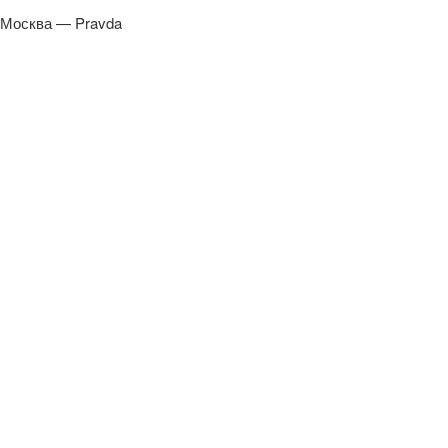
Москва — Pravda
от 9500 ₽
Найк Борзов — 13.08.2026
Москва — Petter