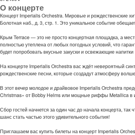
О концерте
Концерт Imperialis Orchestra. Мировые и рождественские 
Болотная наб., д. 3, стр. 1. Это уникальное событие обе
Крым Terrace — это не просто концертная площадка, а ме
полностью утеплена от любых погодных условий, что гаран
будет попробовать вкусные закуски и освежающие напитки
На концерте Imperialis Orchestra вас ждёт невероятный син
рождественские песни, которые создадут атмосферу волшеб
В этот вечер молодое и драйвовое Imperialis Orchestra п
Christmas» от Bobby Helms или мощные риффы Metallica в 
Сбор гостей начнется за один час до начала концерта, так
шанс стать частью этого удивительного события!
Приглашаем вас купить билеты на концерт Imperialis Orche