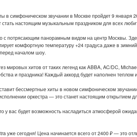
хиты в симфоническом звучании в Москве пройдет 9 января 
щает стать настоящим музыкальным праздником для всех лю
сто с потрясающим панорамным видом на центр Москвы. Зд
тирует комфортную температуру +24 градуса даже в зимний 
 перед началом шоу.
тез мировых хитов от таких легенд как ABBA, AC/DC, Michae
ства и праздника! Каждый аккорд будет наполнен теплом и
редставит бессмертные хиты в новом симфоническом звучани
исполнении оркестра — это станет настоящим открытием дл
 что у вас будет возможность насладиться атмосферой ожид
stra уже сегодня! Цена начинается всего от 2400 ₽ — это 