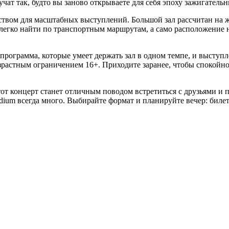
учат так, будто вы заново открываете для себя эпоху зажигател
твом для масштабных выступлений. Большой зал рассчитан на жи
егко найти по транспортным маршрутам, а само расположение н
рограмма, которые умеет держать зал в одном темпе, и выступ
астным ограничением 16+. Приходите заранее, чтобы спокойно з
тот концерт станет отличным поводом встретиться с друзьями и 
dium всегда много. Выбирайте формат и планируйте вечер: биле