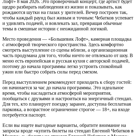
Лофт» 8 мая 2026. Это проверочный концерт, где артист будет
щедро разбирать наблюдения из жизни и показывать, как
рождаются шутки на глазах у зрителей. Вечер построен так,
чтобы каждый раунд был живым и точным: Чебатков успевает
и удивлять подачей, и вовлекать зал, превращая обычные
темы в смешные истории с неожиданной логикой.
Место проведения — «Большевик Лофт», камерная площадка
с атмосферой творческого пространства. Здесь комфортно
смотреть выступление со сцены вблизи, а организационная
часть продумана для того, чтобы ничто не отвлекало от шоу. В
меню есть европейская и русская кухня с авторской подачей,
поэтому до начала программы легко устроить спокойный
ужин или быстро собрать силы перед смехом.
Перед выступлением рекомендуют приходить к сбору гостей:
он начинается за час до начала программы. Это идеальное
время, чтобы насладиться атмосферой мероприятия,
пообщаться с друзьями и настроиться на энергичный стендап.
Для тех, кто планирует поездку заранее, доступна бесплатная
парковка, а возрастное ограничение строгое — 18+, на входе
потребуется паспорт.
Если вы ищете выгодные варианты, обратите внимание на
запросы вроде «купить билеты на стендап Евгений Чебатков в