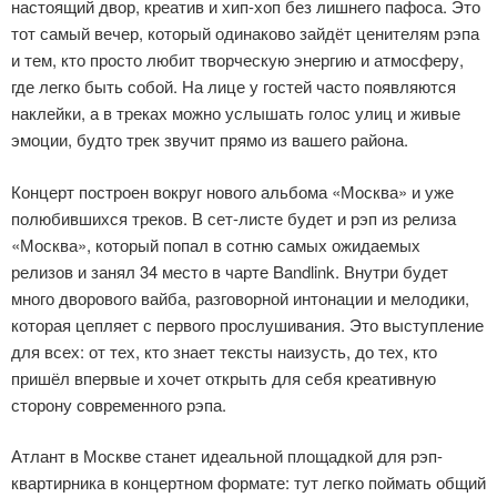
настоящий двор, креатив и хип-хоп без лишнего пафоса. Это
тот самый вечер, который одинаково зайдёт ценителям рэпа
и тем, кто просто любит творческую энергию и атмосферу,
где легко быть собой. На лице у гостей часто появляются
наклейки, а в треках можно услышать голос улиц и живые
эмоции, будто трек звучит прямо из вашего района.
Концерт построен вокруг нового альбома «Москва» и уже
полюбившихся треков. В сет-листе будет и рэп из релиза
«Москва», который попал в сотню самых ожидаемых
релизов и занял 34 место в чарте Bandlink. Внутри будет
много дворового вайба, разговорной интонации и мелодики,
которая цепляет с первого прослушивания. Это выступление
для всех: от тех, кто знает тексты наизусть, до тех, кто
пришёл впервые и хочет открыть для себя креативную
сторону современного рэпа.
Атлант в Москве станет идеальной площадкой для рэп-
квартирника в концертном формате: тут легко поймать общий