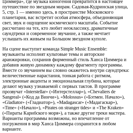
Циммера», где музыка киногения превратится в настоящее
путешествие по звездным мирам. Садовая-Кудринская улица,
5, стр. 1 — именно здесь, в пространстве Московского
планетария, вас встретит особая атмосфера, объединяющая
свет, звук и ощущение космического масштаба. Событие
рассчитано на тех, кто любит неоклассику, драматичные
саундтреки и современное звучание, а также мечтает
услышать их живьем на Большом звездном куполе.
На сцене выступит команда Simple Music Ensemble:
музыканты исполнят культовые темы и авторские
аранжировки, сохранив фирменный стиль Ханса Циммера и
добавив живую динамику каждому фрагменту программы.
Вместе со звучанием вы словно окажетесь внутри саундтрека:
величественные нарастания, тонкая работа с ритмом,
электронные акценты и эмоциональная глубина, которые
делают музыку узнаваемой с первых тактов. В программе
прозвучат «Interstellar» («Интерстеллар»), «Chevaliers de
Sangreal» («Код да Винчи»), «Molossus» («Бэтмен. Начало»),
«Gladiator» («Гладиатор»), «Madagascar» («Мадагаскар»),
«Time» («Начало»), «Pirates on stranger tides» и «The Kraken»
(«Пираты Карибского моря»), а также другие треки мастера.
Варианты программы возможны, но впечатление от
погружения в мир Ханса Циммера сохранится в любом
варианте.