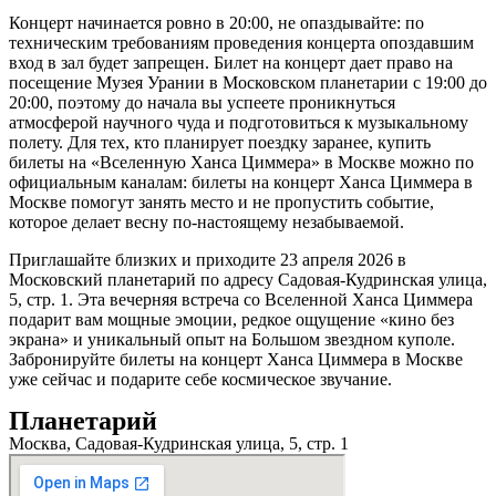
Концерт начинается ровно в 20:00, не опаздывайте: по
техническим требованиям проведения концерта опоздавшим
вход в зал будет запрещен. Билет на концерт дает право на
посещение Музея Урании в Московском планетарии с 19:00 до
20:00, поэтому до начала вы успеете проникнуться
атмосферой научного чуда и подготовиться к музыкальному
полету. Для тех, кто планирует поездку заранее, купить
билеты на «Вселенную Ханса Циммера» в Москве можно по
официальным каналам: билеты на концерт Ханса Циммера в
Москве помогут занять место и не пропустить событие,
которое делает весну по-настоящему незабываемой.
Приглашайте близких и приходите 23 апреля 2026 в
Московский планетарий по адресу Садовая-Кудринская улица,
5, стр. 1. Эта вечерняя встреча со Вселенной Ханса Циммера
подарит вам мощные эмоции, редкое ощущение «кино без
экрана» и уникальный опыт на Большом звездном куполе.
Забронируйте билеты на концерт Ханса Циммера в Москве
уже сейчас и подарите себе космическое звучание.
Планетарий
Москва, Садовая-Кудринская улица, 5, стр. 1