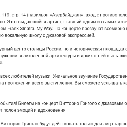
. 119, стр. 14 (павильон «Азербайджан», вход с противопол
ло. Этот выдающийся артист, ставший одним из самых изве
м Frank Sinatra. My Way. На концерте прозвучат всемирно
ую вокальную школу с джазовой экспрессией.
урный центр столицы России, но и историческая площадка 
ружении великолепной архитектуры и ярких огней выставки
е.
 всех любителей музыки! Уникальное звучание Государстве
а протяжении всего выступления. Вы сможете услышать ка
 события! Билеты на концерт Витторио Григоло с джазовым 
дет полон эмоций и вдохновения!
итторио Григоло будут действовать только для лиц старше 