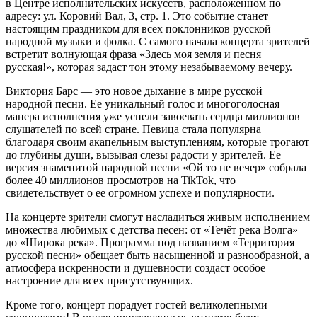
в Центре исполнительских искусств, расположенном по
адресу: ул. Коровий Вал, 3, стр. 1. Это событие станет
настоящим праздником для всех поклонников русской
народной музыки и фолка. С самого начала концерта зрителей
встретит волнующая фраза «Здесь моя земля и песня
русская!», которая задаст тон этому незабываемому вечеру.
Виктория Барс — это новое дыхание в мире русской
народной песни. Ее уникальный голос и многоголосная
манера исполнения уже успели завоевать сердца миллионов
слушателей по всей стране. Певица стала популярна
благодаря своим акапельным выступлениям, которые трогают
до глубины души, вызывая слезы радости у зрителей. Ее
версия знаменитой народной песни «Ой то не вечер» собрала
более 40 миллионов просмотров на TikTok, что
свидетельствует о ее огромном успехе и популярности.
На концерте зрители смогут насладиться живым исполнением
множества любимых с детства песен: от «Течёт река Волга»
до «Широка река». Программа под названием «Территория
русской песни» обещает быть насыщенной и разнообразной, а
атмосфера искренности и душевности создаст особое
настроение для всех присутствующих.
Кроме того, концерт порадует гостей великолепными