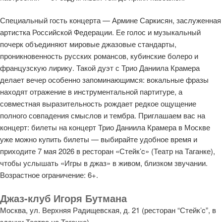
Специальный гость концерта — Армине Саркисян, заслуженная
артистка Российской Федерации. Ее голос и музыкальный
почерк объединяют мировые джазовые стандарты,
проникновенность русских романсов, кубинские болеро и
французскую лирику. Такой дуэт с Трио Даниила Крамера
делает вечер особенно запоминающимся: вокальные фразы
находят отражение в инструментальной партитуре, а
совместная выразительность рождает редкое ощущение
полного совпадения смыслов и тембра. Приглашаем вас на
концерт: билеты на концерт Трио Даниила Крамера в Москве
уже можно купить билеты — выбирайте удобное время и
приходите 7 мая 2026 в ресторан «Стейк’c» (Театр на Таганке),
чтобы услышать «Игры в джаз» в живом, близком звучании.
Возрастное ограничение: 6+.
Джаз-клуб Игоря Бутмана
Москва, ул. Верхняя Радищевская, д. 21 (ресторан “Стейк’c”, в
здании Театра на Таганке)