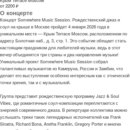
Крым Terrace Moscow
от 2200 ₽
О концерте
Концерт Somewhere Music Session. Рождественский джаз и
соул на крыше в Москве пройдет 4 января 2026 года в
уникальном месте — Крым Terrace Moscow, расположенном по
адресу Болотная наб., д. 3, стр. 1. Это событие обещает стать
настоящим праздником для любителей музыки, ведь в этот
вечер объединятся три страны и два направления музыки!
Уникальный проект Somewhere Music Session собрал
талантливых музыкантов из Камеруна, России и Замбии, что
делает его выступление особенно интересным как с этнической
точки зрения, так и с музыкальной.
Группа представит рождественскую программу Jazz & Soul
Vibes, где романтичные соул-композиции переплетаются с
энергией современного джаза. В репертуаре коллектива можно
услышать треки таких легендарных исполнителей как Frank
Sinatra, Richard Bona, Aretha Franklin, Gregory Porter и многих