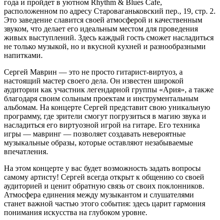
года и пройдет в уютном Rhythm & Blues Cafe,
расположенном по адресу Староваганьковский пер., 19, стр. 2.
Это заведение славится своей атмосферой и качественным
звуком, что делает его идеальным местом для проведения
живых выступлений. Здесь каждый гость сможет насладиться
не только музыкой, но и вкусной кухней и разнообразными
напитками.
Сергей Маврин — это не просто гитарист-виртуоз, а
настоящий мастер своего дела. Он известен широкой
аудитории как участник легендарной группы «Ария», а также
благодаря своим сольным проектам и инструментальным
альбомам. На концерте Сергей представит свою уникальную
программу, где зрители смогут погрузиться в магию звука и
насладиться его виртуозной игрой на гитаре. Его техника
игры — мавринг — позволяет создавать невероятные
музыкальные образы, которые оставляют незабываемые
впечатления.
На этом концерте у вас будет возможность задать вопросы
самому артисту! Сергей всегда открыт к общению со своей
аудиторией и ценит обратную связь от своих поклонников.
Атмосфера единения между музыкантом и слушателями
станет важной частью этого события: здесь царит гармония
понимания искусства на глубоком уровне.