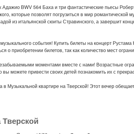
к Адажио BWV 564 Баха и три фантастические пьесы Робер
кого, которые позволят погрузиться в мир романтической м
адой из итальянской сюиты Стравинского, а завершит конц
о музыкального события! Купить билеты на концерт Рустама
я о приобретении билетов, так как количество мест ограни
незабываемыми моментами вместе с нами! Возрастные огр
то вы можете привести своих детей познакомить их с прекр
а в Музыкальной квартире на Тверской! Этот вечер обеща
 Тверской