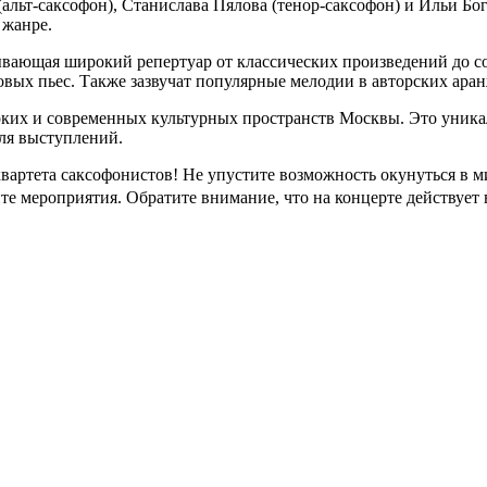
(альт-саксофон), Станислава Пялова (тенор-саксофон) и Ильи Б
 жанре.
тывающая широкий репертуар от классических произведений до
вых пьес. Также зазвучат популярные мелодии в авторских ара
рких и современных культурных пространств Москвы. Это уника
ля выступлений.
вартета саксофонистов! Не упустите возможность окунуться в 
те мероприятия. Обратите внимание, что на концерте действует 