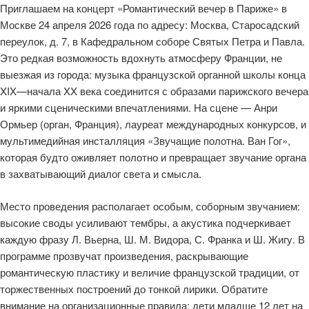
Приглашаем на концерт «Романтический вечер в Париже» в
Москве 24 апреля 2026 года по адресу: Москва, Старосадский
переулок, д. 7, в Кафедральном соборе Святых Петра и Павла.
Это редкая возможность вдохнуть атмосферу Франции, не
выезжая из города: музыка французской органной школы конца
XIX—начала XX века соединится с образами парижского вечера
и яркими сценическими впечатлениями. На сцене — Анри
Ормьер (орган, Франция), лауреат международных конкурсов, и
мультимедийная инсталляция «Звучащие полотна. Ван Гог»,
которая будто оживляет полотно и превращает звучание органа
в захватывающий диалог света и смысла.
Место проведения располагает особым, соборным звучанием:
высокие своды усиливают тембры, а акустика подчеркивает
каждую фразу Л. Вьерна, Ш. М. Видора, С. Франка и Ш. Жигу. В
программе прозвучат произведения, раскрывающие
романтическую пластику и величие французской традиции, от
торжественных построений до тонкой лирики. Обратите
внимание на организационные правила: дети младше 12 лет на