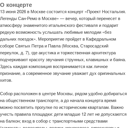
О концерте
13 июня 2026 в Москве состоится концерт «Проект Ностальгия.
Легенды Сан-Ремо в Москве» — вечер, который перенесет в
атмосферу знаменитого итальянского фестиваля и подарит
редкую возможность услышать любимые мелодии «без
дальних поездок». Мероприятие пройдет в Кафедральном
соборе Святых Петра и Павла (Москва, Старосадский
переулок, д. 7), где акустика и торжественная архитектура
подчеркивают красоту звучания струнных, клавишных и баяна.
Здесь каждая композиция воспринимается как личное
признание, а современное звучание уважает дух оригинальных
хитов.
Собор расположен в центре Москвы, рядом удобно добираться
на общественном транспорте, а до начала концерта время
можно посвятить прогулке по историческим кварталам. Важно
учесть правила площадки: дети младше 12 лет не допускаются
на балкон; вход в собор с транспортными средствами
(самокаты, велосипеды, ролики, моноколеса, гироскутеры и