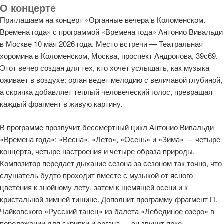
О концерте
Приглашаем на концерт «Органные вечера в Коломенском.
Времена года» с программой «Времена года» Антонио Вивальди
в Москве 10 мая 2026 года. Место встречи — Театральная
хоромина в Коломенском, Москва, проспект Андропова, 39с69.
Этот вечер создан для тех, кто хочет услышать, как музыка
оживает в воздухе: орган ведет мелодию с величавой глубиной,
а скрипка добавляет теплый человеческий голос, превращая
каждый фрагмент в живую картину.
В программе прозвучит бессмертный цикл Антонио Вивальди
«Времена года»: «Весна», «Лето», «Осень» и «Зима» — четыре
концерта, четыре настроения и четыре образа природы.
Композитор передает дыхание сезона за сезоном так точно, что
слушатель будто проходит вместе с музыкой от ясного
цветения к знойному лету, затем к щемящей осени и к
кристальной зимней тишине. Дополнит программу фрагмент П.
Чайковского «Русский танец» из балета «Лебединое озеро» в
переложении для скрипки и органа — он звучит ярко,