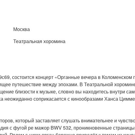
Москва
Театральная хоромина
9с69, состоится концерт «Органные вечера в Коломенском п
оящее путешествие между эпохами. В Театральной хоромине
ущение близости к музыке, словно вы находитесь внутри са
ха неожиданно соприкасается с кинообразами Ханса Циммер
торов, который заставляет слушать внимательнее и чувств
юдия с фугой ре мажор BWV 532, проникновенные страницы
дий. Рядом с ними орган бережно приведёт к темам из кино