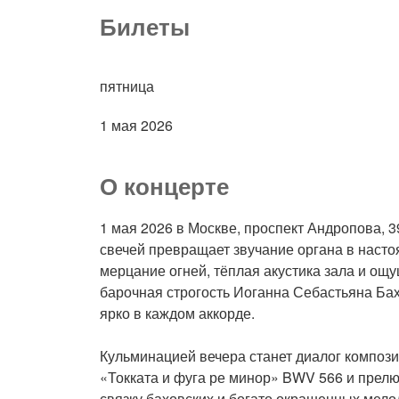
Билеты
пятница
1 мая 2026
О концерте
1 мая 2026 в Москве, проспект Андропова, 3
свечей превращает звучание органа в наст
мерцание огней, тёплая акустика зала и ощ
барочная строгость Иоганна Себастьяна Ба
ярко в каждом аккорде.
Кульминацией вечера станет диалог компози
«Токката и фуга ре минор» BWV 566 и прел
связку баховских и богато окрашенных мело