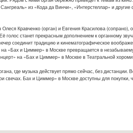
 Сангреаль» из «Кода да Винчи», «Интерстеллар» и другие
Олеся Кравченко (орган) и Евгения Красилова (сопрано), 
 Её голос станет прекрасным дополнением к органному звуч
 вечер соединит традицию и кинематографическое воображ
ты» на «Бах и Циммер» в Москве превращается в незабывае
концерт» на «Бах и Циммер» в Москве в Театральной хором
гана, где музыка действует прямо сейчас, без дистанции. 
и свечах. Бах и Циммер» в Москве доступны для покупки, ч