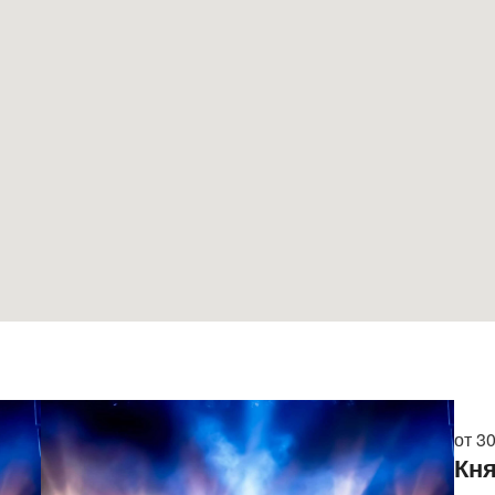
от 3
Кня