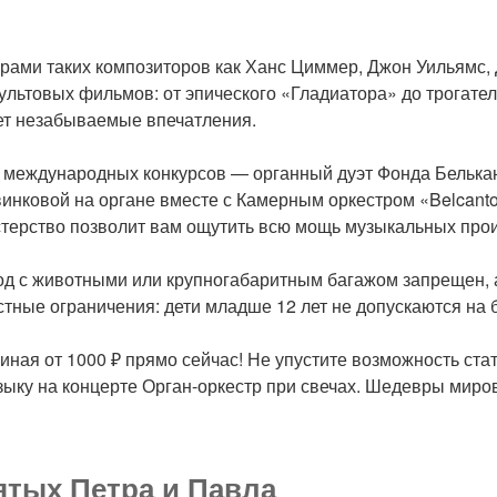
рами таких композиторов как Ханс Циммер, Джон Уильямс,
льтовых фильмов: от эпического «Гладиатора» до трогател
яет незабываемые впечатления.
 международных конкурсов — органный дуэт Фонда Белькан
инковой на органе вместе с Камерным оркестром «Belcanto
астерство позволит вам ощутить всю мощь музыкальных про
д с животными или крупногабаритным багажом запрещен, а
астные ограничения: дети младше 12 лет не допускаются на 
ная от 1000 ₽ прямо сейчас! Не упустите возможность стат
зыку на концерте Орган-оркестр при свечах. Шедевры миро
тых Петра и Павла