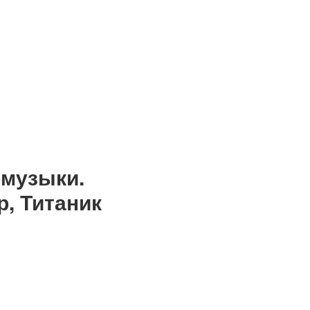
омузыки.
р, Титаник