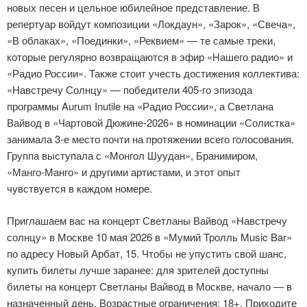
новых песен и цельное юбилейное представление. В
репертуар войдут композиции «Локдаун», «Зарок», «Свеча»,
«В облаках», «Поединки», «Реквием» — те самые треки,
которые регулярно возвращаются в эфир «Нашего радио» и
«Радио России». Также стоит учесть достижения коллектива:
«Навстречу Солнцу» — победители 405‑го эпизода
программы Aurum Inutile на «Радио России», а Светлана
Вайвод в «Чартовой Дюжине‑2026» в номинации «Солистка»
занимала 3-е место почти на протяжении всего голосования.
Группа выступала с «Монгол Шуудан», Бранимиром,
«Манго‑Манго» и другими артистами, и этот опыт
чувствуется в каждом номере.
Приглашаем вас на концерт Светланы Вайвод «Навстречу
солнцу» в Москве 10 мая 2026 в «Мумий Тролль Music Bar»
по адресу Новый Арбат, 15. Чтобы не упустить свой шанс,
купить билеты лучше заранее: для зрителей доступны
билеты на концерт Светланы Вайвод в Москве, начало — в
назначенный день. Возрастные ограничения: 18+. Приходите