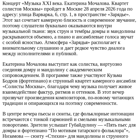
Концерт «Музыка XXI века. Екатерина Мочалова. Квартет
солистов Москвы» пройдет в Москве 28 апреля 2026 года по
адресу: улица Варварка, 6, стр. 1, в пространстве «Зарядье».
Этот зал сочетает камерную близость и современное звучание,
поэтому слушатели буквально оказываются внутри
музыкальной ткани: звук струн и тембры домры и мандолины
раскрываются объемно, а пиано и ансамблевые голоса звучат
с особой ясностью. Атмосфера «Зарядья» располагает к
внимательному слушанию и дает редкое чувство диалога
между исполнителями и публикой.
Екатерина Мочалова выступит как солистка, виртуозно
соединяя домру и мандолину с академическим
сопровождением. В программе также участвуют Кузьма
Бодров (фортепиано) и струнный квартет камерного ансамбля
«Солисты Москвы», благодаря чему музыка получает живое
взаимодействие фактур, ритмов и оттенков. В этот вечер
прозвучат произведения композиторов, по-новому читающих
традиции и опирающихся на поэтику современности.
В центре вечера пьесы и сюиты, где фольклорные интонации
встречаются с тонкой гармонией и смелыми музыкальными
поворотами. Зрители услышат Губайдулину — «Пять пьес для
домры и фортепиано “По мотивам татарского фольклора”»,
Низамова — сюиту «Стихии» для мандолины и струнного