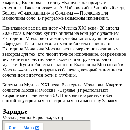
квартета, Воронова — сюиту «Капель» для домры и
струнных. Также прозвучит А. Чайковский «Вишнёвый сад»,
Бодров «Очарованный» и Соллима — Прелюдия для
мандолины соло. В программе возможны изменения.
Приглашаем вас на концерт «Музыка XXI века» 28 апреля
2026 года в Москве: купить билеты на концерт с участием
Екатерины Мочаловой можно, чтобы занять лучшие места в
«Зарядье». Если вы искали именно билеты на концерт
Екатерина Мочалова Москва, этот вечер станет отличным
выбором для тех, кто любит точное исполнение, современное
звучание и выразительные сюжеты инструментальной
музыки. Купить билеты на концерт Екатерины Мочаловой в
Москве — значит подарить себе вечер, который запомнится
сочетанием виртуозности и глубины.
Билеты на Музыка XXI века. Екатерина Мочалова. Квартет
солистов Москвы (Москва, «Зарядье») предполагают
возрастные ограничения 6+. Приходите заранее, чтобы
спокойно устроиться и настроиться на атмосферу Зарядья.
Зарядье
Москва, улица Варварка, 6, стр. 1