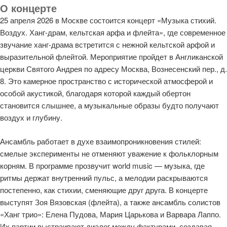
О концерте
25 апреля 2026 в Москве состоится концерт «Музыка стихий.
Воздух. Ханг-драм, кельтская арфа и флейта», где современное
звучание ханг-драма встретится с нежной кельтской арфой и
выразительной флейтой. Мероприятие пройдет в Англиканской
церкви Святого Андрея по адресу Москва, Вознесенский пер., д.
8. Это камерное пространство с исторической атмосферой и
особой акустикой, благодаря которой каждый обертон
становится слышнее, а музыкальные образы будто получают
воздух и глубину.
Ансамбль работает в духе взаимопроникновения стилей:
смелые эксперименты не отменяют уважение к фольклорным
корням. В программе прозвучит world music — музыка, где
ритмы держат внутренний пульс, а мелодии раскрываются
постепенно, как стихии, сменяющие друг друга. В концерте
выступят Зоя Вязовская (флейта), а также ансамбль солистов
«Ханг трио»: Елена Пудова, Мария Царькова и Варвара Лаппо.
Их партии выстраивают диалог между фактурами, создавая