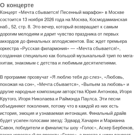
О концерте
Концерт «Мечта сбывается! Песенный марафон» в Москве
состоится 13 ноября 2026 года на Москва, Космодамианская
наб., 52, стр. 8. Это вечер, который возвращает к самым
дорогим мелодиям и дарит чувство праздника от первых
аккордов до финальных аплодисментов. Вас ждет премьера
оркестра «Русская филармония» — «Мечта сбывается!»,
созданная специально как большой музыкальный трип по мега-
хитам, знакомым с детства и любимым десятилетиями.
В программе прозвучат «Я люблю тебя до слез», «Любовь,
похожая на сон», «Мечта сбывается», «Выпьем за любовь» и
другие народные композиции авторства Юрия Антонова, Игоря
Крутого, Игоря Николаева и Раймонда Паулса. Эти песни
объединяют поколения, потому что в каждой из них есть
история, эмоция и узнаваемая интонация. Финальный драйв
будет усилен голосами звезд: Эдвард Хачарян и Марианна
Савон, победители и финалисты шоу «Голос», Аскер Бербеков,
также известный по проекту «Голос», а вместе с ними лауреат