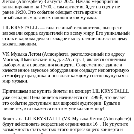
Летом (Atmosphere) 3 августа 2025. Начало мероприятия
запланировано на 17:00, а сам артист выйдет на сцену не
ранее 19:30. Это событие обещает стать ярким и
незабываемым для всех поклонников музыки.
LIL KRYSTALLL — талантливый исполнитель, чьи треки
завоевали сердца слушателей по всему миру. Его уникальный
стиль и харизма делают каждое выступление по-настоящему
захватывающим.
VK Музыка Летом (Atmosphere), расположенный по адресу
Москва, Шмитовский пр., д. 32А, стр. 1, является отличным
выбором для проведения концерта. Современное здание и
качественное звуковое оборудование создадут неповторимую
атмосферу праздника и позволят каждому гостю окунуться в
мир музыки.
Приглашаем вас купить билеты на концерт LIL KRYSTALLL
уже сегодня! Цена билетов начинается от 1499 ₽, что делает
это событие доступным для широкой аудитории. Будьте в
числе тех, кто окажется на этом уникальном шоу!
Билеты на LIL KRYSTALLL (VK Музыка Летом (Atmosphere))
будут действовать возрастные ограничения 16+. Не упустите
возможность стать частью этого потрясающего концерта и