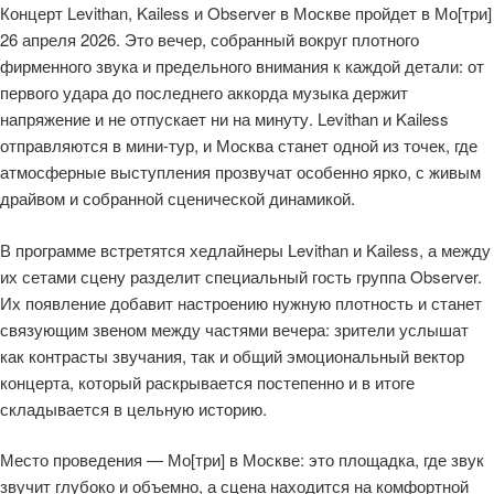
Концерт Levithan, Kailess и Observer в Москве пройдет в Мо[три]
26 апреля 2026. Это вечер, собранный вокруг плотного
фирменного звука и предельного внимания к каждой детали: от
первого удара до последнего аккорда музыка держит
напряжение и не отпускает ни на минуту. Levithan и Kailess
отправляются в мини-тур, и Москва станет одной из точек, где
атмосферные выступления прозвучат особенно ярко, с живым
драйвом и собранной сценической динамикой.
В программе встретятся хедлайнеры Levithan и Kailess, а между
их сетами сцену разделит специальный гость группа Observer.
Их появление добавит настроению нужную плотность и станет
связующим звеном между частями вечера: зрители услышат
как контрасты звучания, так и общий эмоциональный вектор
концерта, который раскрывается постепенно и в итоге
складывается в цельную историю.
Место проведения — Мо[три] в Москве: это площадка, где звук
звучит глубоко и объемно, а сцена находится на комфортной