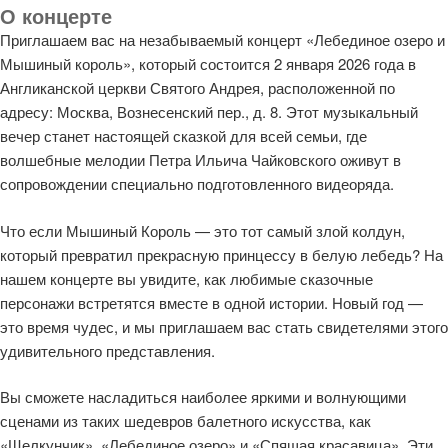
О концерте
Приглашаем вас на незабываемый концерт «Лебединое озеро и
Мышиный король», который состоится 2 января 2026 года в
Англиканской церкви Святого Андрея, расположенной по
адресу: Москва, Вознесенский пер., д. 8. Этот музыкальный
вечер станет настоящей сказкой для всей семьи, где
волшебные мелодии Петра Ильича Чайковского оживут в
сопровождении специально подготовленного видеоряда.
Что если Мышиный Король — это тот самый злой колдун,
который превратил прекрасную принцессу в белую лебедь? На
нашем концерте вы увидите, как любимые сказочные
персонажи встретятся вместе в одной истории. Новый год —
это время чудес, и мы приглашаем вас стать свидетелями этого
удивительного представления.
Вы сможете насладиться наиболее яркими и волнующими
сценами из таких шедевров балетного искусства, как
«Щелкунчик», «Лебединое озеро» и «Спящая красавица». Эти