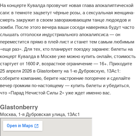
На концерте Кувалда прозвучит новая глава апокалиптической
саги: в темноте зацветут чёрные розы, а сексуальная женщина-
смерть закружит в своем завораживающем танце людоедов и
зомби. После этого вечера ваши соседи наверняка будут часто
слышать отголоски индустриального апокалипсиса — он
переместится прямо в плей-лист и станет тем самым любимым
«еще раз». Для тех, кто планирует поездку заранее: билеты на
концерт Кувалда в Москве уже можно купить онлайн, стоимость
стартует от 1600 ₽, возрастное ограничение — 16+. Приходите
25 апреля 2026 в Glastonberry на 1-ю Дубровскую, 13Ас1:
соберите компанию, берите настроение погорячее и сделайте
вечер громким по-настоящему —
купить билеты
и убедиться,
что «Парад Нечистой Силы 2» уже ждет именно вас.
Glastonberry
Москва, 1-я Дубровская улица, 13Ас1