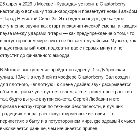
25 апреля 2026 в Москве «Кувалда» устроит в Glastonberry
настоящую вспышку трэш-хардкора и презентует новый альбом
«Парад Нечистой Силы 2». Это будет концерт, где каждое
вступление звучит как старт апокалиптической смены, а каждая
пауза между ударами гитары — как предупреждение о том, что
в потустороннем мире никто не бывает случайным. Музыка, как
индустриальный лязг, подхватит вас с первых минут и не
отпустит до финального аккорда.
В Москве выступление пройдет по адресу: 1-я Дубровская
улица, 13Ас1, в клубной атмосфере Glastonberry. Зал создан
для плотного, «вплотную» к сцене драйва: звук раскрывается
объемно, ритм чувствуется телом, а свет режет пространство
так, будто вы уже внутри сюжета. Сергей Любавин и его
бригада инструкторов по технике безопасности, в лучших
традициях жанра, расскажут фирменные истории — о
перипетиях в быту и в потустороннем мире, где здравый смысл
выключается раньше, чем начинается припев.