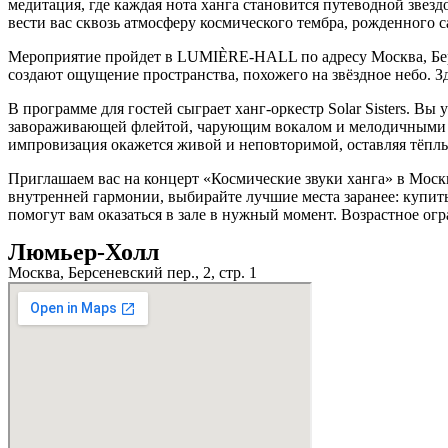
медитация, где каждая нота ханга становится путеводной звезд
вести вас сквозь атмосферу космического тембра, рожденног
Мероприятие пройдет в LUMIÈRE-HALL по адресу Москва, Берсене
создают ощущение пространства, похожего на звёздное небо. З
В программе для гостей сыграет ханг-оркестр Solar Sisters. В
завораживающей флейтой, чарующим вокалом и мелодичными к
импровизация окажется живой и неповторимой, оставляя тёплы
Приглашаем вас на концерт «Космические звуки ханга» в Моск
внутренней гармонии, выбирайте лучшие места заранее: купить
помогут вам оказаться в зале в нужный момент. Возрастное огр
Люмьер-Холл
Москва, Берсеневский пер., 2, стр. 1