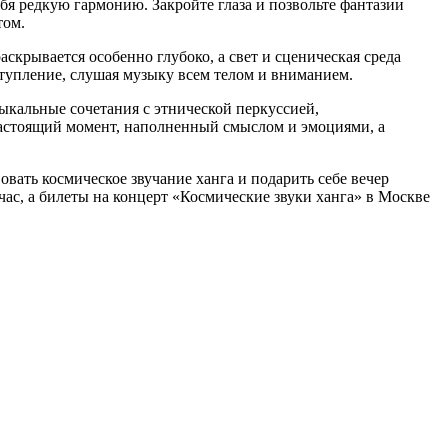
ебя редкую гармонию. Закройте глаза и позвольте фантазии
том.
скрывается особенно глубоко, а свет и сценическая среда
ступление, слушая музыку всем телом и вниманием.
зыкальные сочетания с этнической перкуссией,
астоящий момент, наполненный смыслом и эмоциями, а
вать космическое звучание ханга и подарить себе вечер
ас, а билеты на концерт «Космические звуки ханга» в Москве