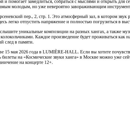
ой и помогает замедлиться, собраться с мыслями и открыть для с
о самым молодым, но уже невероятно завораживающим инструмен
вский пер., 2, стр. 1. Это атмосферный зал, в котором звук ра
десь легко отпустить напряжение и полностью погрузиться в вы
ы услышите уникальные композиции на разных хангах, а также му
олокольчиками. Каждое произведение будет проживаться как н
й след в памяти.
ве 15 мая 2026 года в LUMIÈRE-HALL. Если вы хотите почувство
 билеты на «Космические звуки ханга» в Москве можно уже сейч
аничение на концерте 12+.