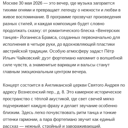
Москве 30 мая 2026 — это вечер, где музыка загорается
тихими огнями и превращает легенду о нежности и любви в
живое воспоминание. В программе прозвучат произведения
разных стилей, и каждая композиция будет словно
продолжать сказку: от романтического блеска «Венгерских
танцев» Йоганнеса Брамса, созданных первоначально для
исполнения в четыре руки, до вдохновляющей пластики
австрийской традиции. Особую атмосферу задаст Пётр
Ильич Чайковский: дуэт фортепиано напомнит о волшебной
силе чувств, а знаменитые вариации и вальсы станут
главным эмоциональным центром вечера.
Концерт состоится в Англиканской церкви Святого Андрея по
адресу Вознесенский пер., д. 8. Это камерное историческое
пространство с тёплой акустикой, где свет свечей мягко
подчеркивает каждую фразу и делает звучание особенно
близким. Здесь легко почувствовать ритм танца и тонкие
оттенки гармонии, а пара фортепиано звучит как единый
рассказ — нежный, стройный и завораживающий.