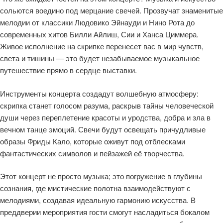
сольются воедино под мерцание свечей. Прозвучат знаменитые
мелодии от классики Людовико Эйнауди и Нино Рота до
современных хитов Билли Айлиш, Сии и Ханса Циммера.
Живое исполнение на скрипке перенесет вас в мир чувств,
света и тишины — это будет незабываемое музыкальное
путешествие прямо в сердце выставки.
Инструменты концерта создадут волшебную атмосферу:
скрипка станет голосом разума, раскрыв тайны человеческой
души через переплетение красоты и уродства, добра и зла в
вечном танце эмоций. Свечи будут освещать причудливые
образы Фриды Кало, которые оживут под отблесками
фантастических символов и пейзажей её творчества.
Этот концерт не просто музыка; это погружение в глубины
сознания, где мистические полотна взаимодействуют с
мелодиями, создавая идеальную гармонию искусства. В
преддверии мероприятия гости смогут насладиться бокалом