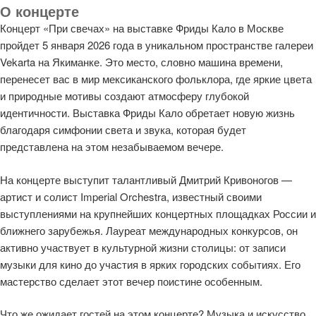
О концерте
Концерт «При свечах» на выставке Фриды Кало в Москве
пройдет 5 января 2026 года в уникальном пространстве галереи
Vekarta на Якиманке. Это место, словно машина времени,
перенесет вас в мир мексиканского фольклора, где яркие цвета
и природные мотивы создают атмосферу глубокой
идентичности. Выставка Фриды Кало обретает новую жизнь
благодаря симфонии света и звука, которая будет
представлена на этом незабываемом вечере.
На концерте выступит талантливый Дмитрий Кривоногов —
артист и солист Imperial Orchestra, известный своими
выступлениями на крупнейших концертных площадках России и
ближнего зарубежья. Лауреат международных конкурсов, он
активно участвует в культурной жизни столицы: от записи
музыки для кино до участия в ярких городских событиях. Его
мастерство сделает этот вечер поистине особенным.
Что же ожидает гостей на этом концерте? Музыка и искусство