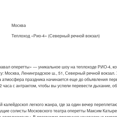
Москва
Теплоход «Рио-4» (Северный речной вокзал)
навал оперетты» — уникальное шоу на теплоходе РИО-4, ко
: Москва, Ленинградское ш., 51, Северный речной вокзал. 
 а атмосфера праздника начинается еще до объявления пер
2 часа с антрактом, чтобы вы успели перевести дыхание, об
 калейдоскоп легкого жанра, где за один вечер переплетаю
дущие солисты Московского театра оперетты Максим Катыре
 аплодисменты. В программе прозвучат узнаваемые мировы