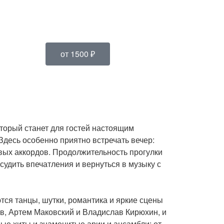
от 1500 ₽
торый станет для гостей настоящим
Здесь особенно приятно встречать вечер:
вых аккордов. Продолжительность прогулки
судить впечатления и вернуться в музыку с
тся танцы, шутки, романтика и яркие сцены
в, Артем Маковский и Владислав Кирюхин, и
е хиты и знаменитые арии и ансамбли: от