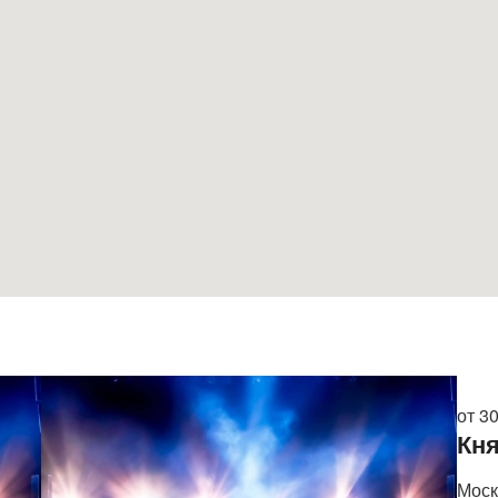
от 3
Кня
Моск