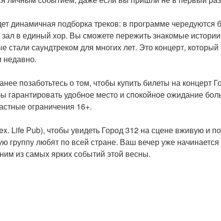
дет динамичная подборка треков: в программе чередуются 
зал в единый хор. Вы сможете пережить знакомые истории
ые стали саундтреком для многих лет. Это концерт, который 
м недавно.
анее позаботьтесь о том, чтобы купить билеты на концерт Г
бы гарантировать удобное место и спокойное ожидание бол
растные ограничения 16+.
ex. Life Pub), чтобы увидеть Город 312 на сцене вживую и 
 группу любят по всей стране. Ваш вечер уже начинается 
дним из самых ярких событий этой весны.