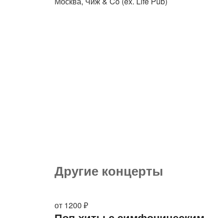
Москва, Чиж & Co (ex. Life Pub)
Другие концерты
от 1200 ₽
Поп-хиты с симфоническим