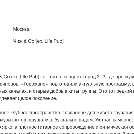
Москва
Чиж & Co (ex. Life Pub)
& Co (ex. Life Pub) состоится концерт Город 312, где проз
рипевов. «Горожане» подготовили актуальную программу, в
ых каналах, и старые добрые хиты группы. Это тот редкий 
дпевает целое поколение.
рное клубное пространство, созданное для живого звучания 
и музыкантов ощущались буквально рядом. Уютная камернос
 ярко, а плотное гитарное сопровождение и ритмическая о
ся личным событием, даже если вы пришли не в первый раз