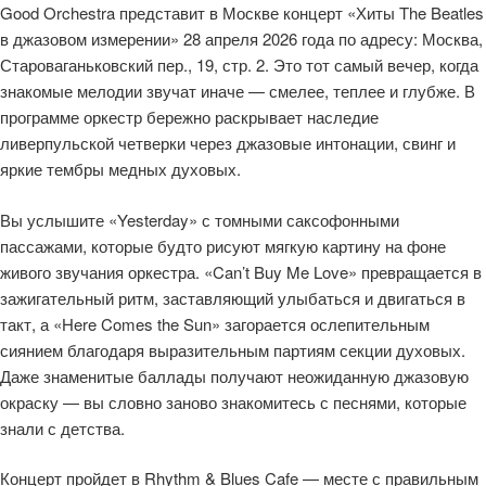
Good Orchestra представит в Москве концерт «Хиты The Beatles
в джазовом измерении» 28 апреля 2026 года по адресу: Москва,
Староваганьковский пер., 19, стр. 2. Это тот самый вечер, когда
знакомые мелодии звучат иначе — смелее, теплее и глубже. В
программе оркестр бережно раскрывает наследие
ливерпульской четверки через джазовые интонации, свинг и
яркие тембры медных духовых.
Вы услышите «Yesterday» с томными саксофонными
пассажами, которые будто рисуют мягкую картину на фоне
живого звучания оркестра. «Can’t Buy Me Love» превращается в
зажигательный ритм, заставляющий улыбаться и двигаться в
такт, а «Here Comes the Sun» загорается ослепительным
сиянием благодаря выразительным партиям секции духовых.
Даже знаменитые баллады получают неожиданную джазовую
окраску — вы словно заново знакомитесь с песнями, которые
знали с детства.
Концерт пройдет в Rhythm & Blues Cafe — месте с правильным