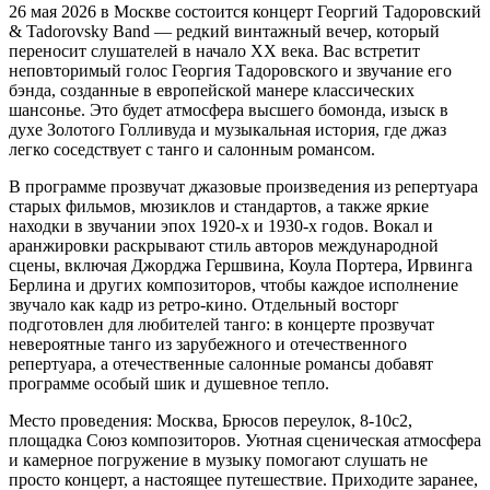
26 мая 2026 в Москве состоится концерт Георгий Тадоровский
& Tadorovsky Band — редкий винтажный вечер, который
переносит слушателей в начало XX века. Вас встретит
неповторимый голос Георгия Тадоровского и звучание его
бэнда, созданные в европейской манере классических
шансонье. Это будет атмосфера высшего бомонда, изыск в
духе Золотого Голливуда и музыкальная история, где джаз
легко соседствует с танго и салонным романсом.
В программе прозвучат джазовые произведения из репертуара
старых фильмов, мюзиклов и стандартов, а также яркие
находки в звучании эпох 1920-х и 1930-х годов. Вокал и
аранжировки раскрывают стиль авторов международной
сцены, включая Джорджа Гершвина, Коула Портера, Ирвинга
Берлина и других композиторов, чтобы каждое исполнение
звучало как кадр из ретро-кино. Отдельный восторг
подготовлен для любителей танго: в концерте прозвучат
невероятные танго из зарубежного и отечественного
репертуара, а отечественные салонные романсы добавят
программе особый шик и душевное тепло.
Место проведения: Москва, Брюсов переулок, 8-10с2,
площадка Союз композиторов. Уютная сценическая атмосфера
и камерное погружение в музыку помогают слушать не
просто концерт, а настоящее путешествие. Приходите заранее,