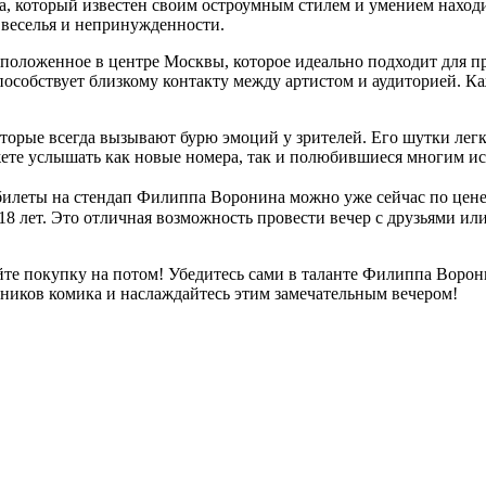
а, который известен своим остроумным стилем и умением наход
у веселья и непринужденности.
асположенное в центре Москвы, которое идеально подходит для 
способствует близкому контакту между артистом и аудиторией. К
рые всегда вызывают бурю эмоций у зрителей. Его шутки легк
те услышать как новые номера, так и полюбившиеся многим истор
 билеты на стендап Филиппа Воронина можно уже сейчас по цене
 18 лет. Это отличная возможность провести вечер с друзьями 
те покупку на потом! Убедитесь сами в таланте Филиппа Воронин
нников комика и наслаждайтесь этим замечательным вечером!