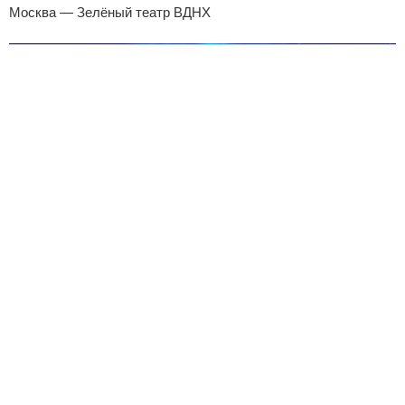
Москва — Зелёный театр ВДНХ
от 4700 ₽
Круто — 07.08.2026
Москва — Крутояк (Владимирская область)