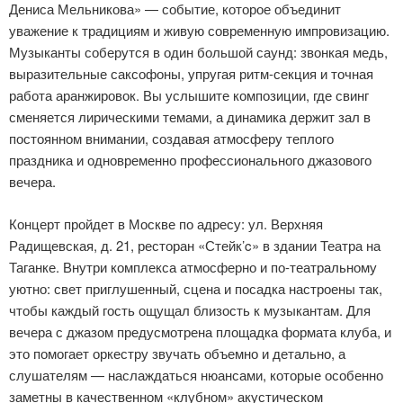
Дениса Мельникова» — событие, которое объединит
уважение к традициям и живую современную импровизацию.
Музыканты соберутся в один большой саунд: звонкая медь,
выразительные саксофоны, упругая ритм-секция и точная
работа аранжировок. Вы услышите композиции, где свинг
сменяется лирическими темами, а динамика держит зал в
постоянном внимании, создавая атмосферу теплого
праздника и одновременно профессионального джазового
вечера.
Концерт пройдет в Москве по адресу: ул. Верхняя
Радищевская, д. 21, ресторан «Стейк’c» в здании Театра на
Таганке. Внутри комплекса атмосферно и по-театральному
уютно: свет приглушенный, сцена и посадка настроены так,
чтобы каждый гость ощущал близость к музыкантам. Для
вечера с джазом предусмотрена площадка формата клуба, и
это помогает оркестру звучать объемно и детально, а
слушателям — наслаждаться нюансами, которые особенно
заметны в качественном «клубном» акустическом