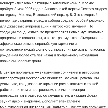
Концерт «Джазовые пятницы в Англиканском» в Москве
пройдет 8 мая 2026 года в Англиканской церкви Святого Андрея
по адресу: Москва, Вознесенский пер., д. 8. Это камерный
вечер, где старинные своды собора создают особый резонанс
для джазовых импровизаций и авторского звучания. По
традиции фонд Бельканто представляет новые музыкальные
программы и коллективы, и в этот раз музыка, объединившая
африканские ритмы, европейскую гармонию и
латиноамериканский фольклор, прозвучит как живая классика,
рожденная более ста лет назад и по‑прежнему находящая
новые смысловые грани.
В центре программы — знаменитые сочинения в авторской
интерпретации московского пианиста Василия Грачёва. Вы
услышите, как джазовые гармонии раскрываются в тонкой
работе с ритмом и настроением, как импровизация
превращается в разговор со слушателем, а каждая фраза
звучит ярко и энергично. Дополнит впечатление
мультимедийная инсталляция Вальтруд Шмидт: она погружает