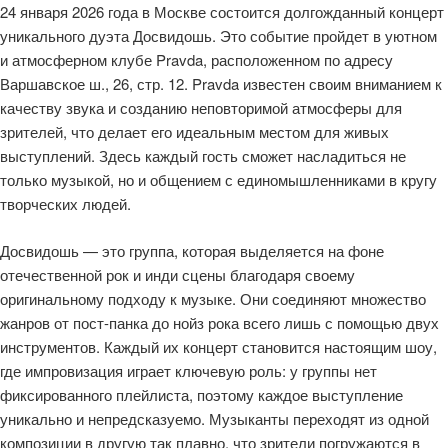
24 января 2026 года в Москве состоится долгожданный концерт
уникального дуэта Досвидошь. Это событие пройдет в уютном
и атмосферном клубе Pravda, расположенном по адресу
Варшавское ш., 26, стр. 12. Pravda известен своим вниманием к
качеству звука и созданию неповторимой атмосферы для
зрителей, что делает его идеальным местом для живых
выступлений. Здесь каждый гость сможет насладиться не
только музыкой, но и общением с единомышленниками в кругу
творческих людей.
Досвидошь — это группа, которая выделяется на фоне
отечественной рок и инди сцены благодаря своему
оригинальному подходу к музыке. Они соединяют множество
жанров от пост-панка до нойз рока всего лишь с помощью двух
инструментов. Каждый их концерт становится настоящим шоу,
где импровизация играет ключевую роль: у группы нет
фиксированного плейлиста, поэтому каждое выступление
уникально и непредсказуемо. Музыканты переходят из одной
композиции в другую так плавно, что зрители погружаются в