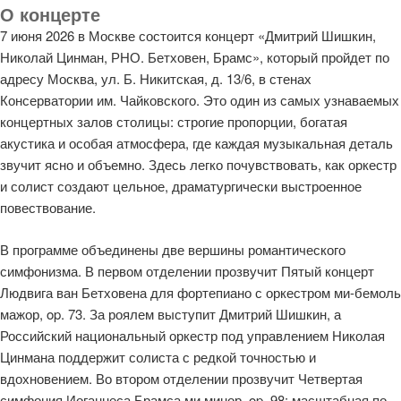
О концерте
7 июня 2026 в Москве состоится концерт «Дмитрий Шишкин,
Николай Цинман, РНО. Бетховен, Брамс», который пройдет по
адресу Москва, ул. Б. Никитская, д. 13/6, в стенах
Консерватории им. Чайковского. Это один из самых узнаваемых
концертных залов столицы: строгие пропорции, богатая
акустика и особая атмосфера, где каждая музыкальная деталь
звучит ясно и объемно. Здесь легко почувствовать, как оркестр
и солист создают цельное, драматургически выстроенное
повествование.
В программе объединены две вершины романтического
симфонизма. В первом отделении прозвучит Пятый концерт
Людвига ван Бетховена для фортепиано с оркестром ми-бемоль
мажор, op. 73. За роялем выступит Дмитрий Шишкин, а
Российский национальный оркестр под управлением Николая
Цинмана поддержит солиста с редкой точностью и
вдохновением. Во втором отделении прозвучит Четвертая
симфония Иоганнеса Брамса ми минор, op. 98: масштабная по