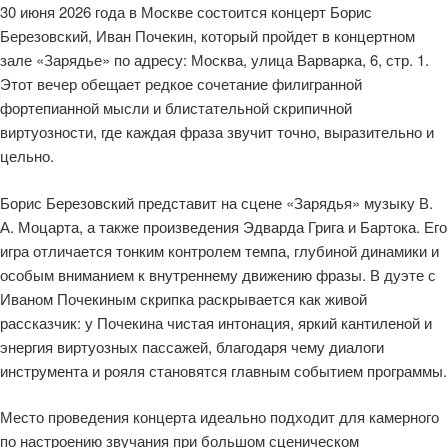
30 июня 2026 года в Москве состоится концерт Борис
Березовский, Иван Почекин, который пройдет в концертном
зале «Зарядье» по адресу: Москва, улица Варварка, 6, стр. 1.
Этот вечер обещает редкое сочетание филигранной
фортепианной мысли и блистательной скрипичной
виртуозности, где каждая фраза звучит точно, выразительно и
цельно.
Борис Березовский представит на сцене «Зарядья» музыку В.
А. Моцарта, а также произведения Эдварда Грига и Бартока. Его
игра отличается тонким контролем темпа, глубиной динамики и
особым вниманием к внутреннему движению фразы. В дуэте с
Иваном Почекиным скрипка раскрывается как живой
рассказчик: у Почекина чистая интонация, яркий кантиленой и
энергия виртуозных пассажей, благодаря чему диалоги
инструмента и рояля становятся главным событием программы.
Место проведения концерта идеально подходит для камерного
по настроению звучания при большом сценическом