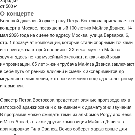
Зарядье
от 500 ₽
О концерте
Большой джазовый оркестр п/у Петра Востокова приглашает на
концерт в Москве, посвященный 100-летию Майлза Дэвиса. 14
мая 2026 года на сцене по адресу Москва, улица Варварка, 6,
стр. 1 прозвучат композиции, которые стали опорными точками
истории джаза второй половины ХХ века: музыка Майлза
звучит здесь не как музейный экспонат, а как живой язык
импровизации. 65 лет жизни трубача Майлза Дэвиса заключают
в себе путь от ранних влияний и смелых экспериментов до
модального мышления, которое изменило подход к соло, ритму
и гармонии.
Оркестр Петра Востокова представит важные произведения в
авторской аранжировке и с вниманием к драматургии звучания.
В программе можно ожидать темы из альбомов Porgy and Bess
и Miles Ahead, а также другие композиции Майлза Дэвиса в
аранжировках Гила Эванса. Вечер соберет характерные для