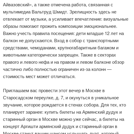
Айвазовский», а также отмечена работа, связанная с
мультимедиа Вальтруд Шмидт. Зрелищность здесь не
отвлекает от музыки, а усиливает впечатление: визуальные
образы помогают прожить композиции эмоциональнее.
Важно учесть правила посещения: дети младше 12 лет на
балкон не допускаются. Вход в собор с транспортными
средствами, чемоданами, крупногабаритным багажом и
животными категорически запрещен. Также в секторах
правого и левого нефа и на правом и левом балконе обзор
частично либо полностью ограничен из-за колонн —
стоимость мест может отличаться.
Приглашаем вас провести этот вечер в Москве в
Старосадском переулке, д. 7, и окунуться в уникальное
звучание, которое рождается в стенах собора. Для тех, кто
планирует заранее: купить билеты на Армянский дудук и
старинный орган в Москве можно уже сейчас, а билеты на
концерт Аргишти армянский дудук и старинный орган в
Москве станут вашим шансом услышать дуэт, который