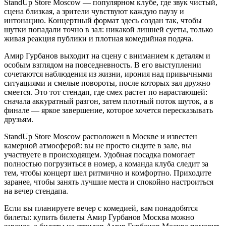
StandUp Store Moscow — популярном клубе, где звук чистый,
сцена близкая, а зрители чувствуют каждую паузу и
интонацию. Концертный формат здесь создан так, чтобы
шутки попадали точно в зал: никакой лишней суеты, только
живая реакция публики и плотная комедийная подача.
Амир Гурбанов выходит на сцену с вниманием к деталям и
особым взглядом на повседневность. В его выступлении
сочетаются наблюдения из жизни, ирония над привычными
ситуациями и смелые повороты, после которых зал дружно
смеется. Это тот стендап, где смех растет по нарастающей:
сначала аккуратный разгон, затем плотный поток шуток, а в
финале — яркое завершение, которое хочется пересказывать
друзьям.
StandUp Store Moscow расположен в Москве и известен
камерной атмосферой: вы не просто сидите в зале, вы
участвуете в происходящем. Удобная посадка помогает
полностью погрузиться в номер, а команда клуба следит за
тем, чтобы концерт шел ритмично и комфортно. Приходите
заранее, чтобы занять лучшие места и спокойно настроиться
на вечер стендапа.
Если вы планируете вечер с комедией, вам понадобятся
билеты: купить билеты Амир Гурбанов Москва можно