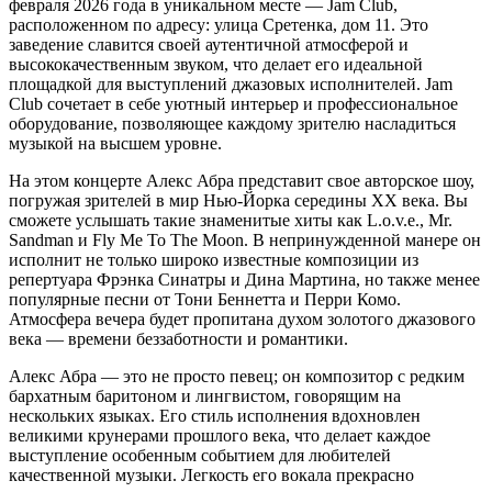
февраля 2026 года в уникальном месте — Jam Club,
расположенном по адресу: улица Сретенка, дом 11. Это
заведение славится своей аутентичной атмосферой и
высококачественным звуком, что делает его идеальной
площадкой для выступлений джазовых исполнителей. Jam
Club сочетает в себе уютный интерьер и профессиональное
оборудование, позволяющее каждому зрителю насладиться
музыкой на высшем уровне.
На этом концерте Алекс Абра представит свое авторское шоу,
погружая зрителей в мир Нью-Йорка середины XX века. Вы
сможете услышать такие знаменитые хиты как L.o.v.e., Mr.
Sandman и Fly Me To The Moon. В непринужденной манере он
исполнит не только широко известные композиции из
репертуара Фрэнка Синатры и Дина Мартина, но также менее
популярные песни от Тони Беннетта и Перри Комо.
Атмосфера вечера будет пропитана духом золотого джазового
века — времени беззаботности и романтики.
Алекс Абра — это не просто певец; он композитор с редким
бархатным баритоном и лингвистом, говорящим на
нескольких языках. Его стиль исполнения вдохновлен
великими крунерами прошлого века, что делает каждое
выступление особенным событием для любителей
качественной музыки. Легкость его вокала прекрасно