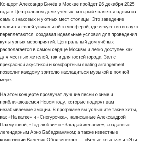
Концерт Александр Бичёв в Москве пройдет 26 декабря 2025
года в Центральном доме учёных, который является одним из
самых знаковых и уютных мест столицы. Это заведение
славится своей уникальной атмосферой, где искусство и наука
переплетаются, создавая идеальные условия для проведения
культурных мероприятий. Центральный дом учёных
располагается в самом сердце Москвы и легко доступен как
для местных жителей, так и для гостей города. Зал с
прекрасной акустикой и комфортным seating arrangement
позволит каждому зрителю насладиться музыкой в полной
мере.
На этом концерте прозвучат лучшие песни о зиме и
приближающемся Новом году, которые подарят вам
незабываемые эмоции. В программе вы услышите такие хиты,
как «На катке» и «Снегурочка», написанные Александрой
Пахмутовой; «Год любви» и «Загадай желание», созданные
легендарным Арно Бабаджаняном; а также известные
композиции Валерия Ободзинского — «Белые крылья» и «Эти